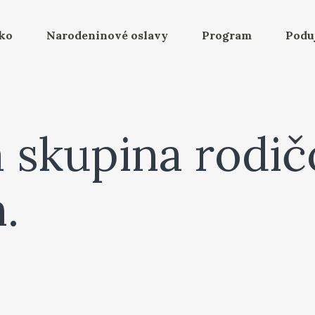
bko
Narodeninové oslavy
Program
Podu
skupina rodičo
.