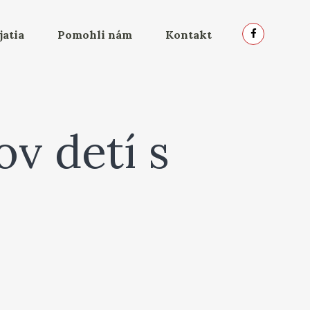
jatia
Pomohli nám
Kontakt
v detí s