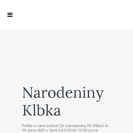
Narodeniny
Klbka
Príďte s nami osláviť 24. narodeniny RC Klbko! 🥳
10. júna 2025 v čase od 9:30 do 12:00 sa na