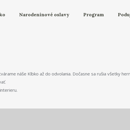
bko
Narodeninové oslavy
Program
Podu
zatvárame náše Klbko až do odvolania. Dočasne sa rušia všetky hern
ať.
interieru.